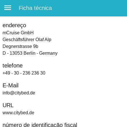
Ficha técnica
endereço
mCruise GmbH
Geschäftsführer Olaf Alp
Degnerstrasse 9b
D - 13053 Berlin - Germany
telefone
+49 - 30 - 236 236 30
E-Mail
info@citybed.de
URL
www.citybed.de
número de identificação fiscal